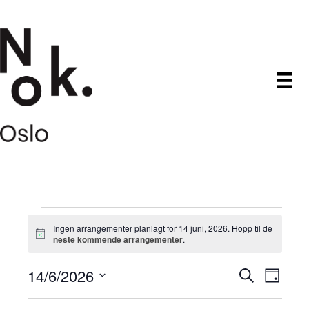
Arrangementer
Ingen arrangementer planlagt for 14 juni, 2026. Hopp til de
M
neste kommende arrangementer
.
den
e
r
14/6/2026
A
A
k
S
D
14
n
ø
V
a
a
r
k
r
d
g
e