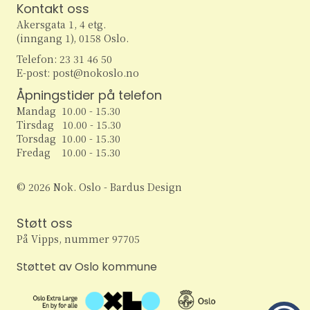
r
Kontakt oss
N
Akersgata 1, 4 etg.
S
(inngang 1), 0158 Oslo.
a
Telefon: 23 31 46 50
e
v
E-post: post@nokoslo.no
i
a
Åpningstider på telefon
g
Mandag 10.00 - 15.30
r
Tirsdag 10.00 - 15.30
a
Torsdag 10.00 - 15.30
c
Fredag 10.00 - 15.30
t
h
i
© 2026 Nok. Oslo - Bardus Design
o
a
Støtt oss
n
n
På Vipps, nummer 97705
d
Støttet av Oslo kommune
V