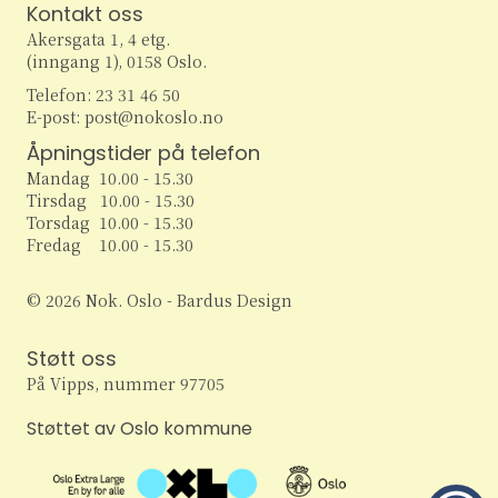
e
r
Kontakt oss
v
Akersgata 1, 4 etg.
i
a
a
(inngang 1), 0158 Oslo.
g
Telefon: 23 31 46 50
r
n
E-post: post@nokoslo.no
a
c
Åpningstider på telefon
g
t
Mandag 10.00 - 15.30
h
i
e
Tirsdag 10.00 - 15.30
Torsdag 10.00 - 15.30
o
a
m
Fredag 10.00 - 15.30
n
n
e
© 2026 Nok. Oslo - Bardus Design
d
n
Støtt oss
V
På Vipps, nummer 97705
t
i
Støttet av Oslo kommune
e
e
r