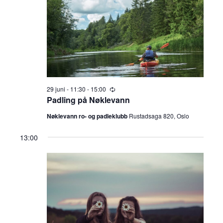
a
n
juni,
t
g
n
o
.
2026
e
g
m
e
e
m
n
29 juni - 11:30
-
15:00
R
t
e
Padling på Nøklevann
e
c
V
u
Nøklevann ro- og padleklubb
Rustadsaga 820, Oslo
n
r
i
r
13:00
i
t
n
e
g
e
w
s
r
N
S
a