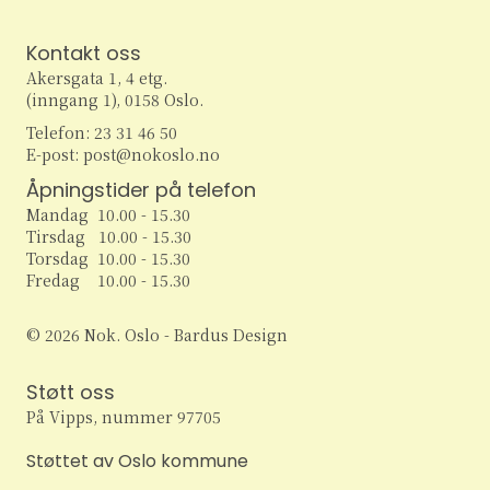
w
Kontakt oss
s
Akersgata 1, 4 etg.
(inngang 1), 0158 Oslo.
N
Telefon: 23 31 46 50
E-post: post@nokoslo.no
a
Åpningstider på telefon
v
Mandag 10.00 - 15.30
Tirsdag 10.00 - 15.30
i
Torsdag 10.00 - 15.30
Fredag 10.00 - 15.30
g
© 2026 Nok. Oslo - Bardus Design
a
t
Støtt oss
På Vipps, nummer 97705
i
Støttet av Oslo kommune