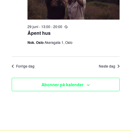
e
v
i
a
g
r
29 juni - 13:00
-
20:00
R
a
e
Åpent hus
c
c
u
t
Nok. Oslo
Akersgata 1, Oslo
r
h
r
i
i
n
o
a
g
Forrige dag
Neste dag
n
n
Abonner på kalender
d
V
i
e