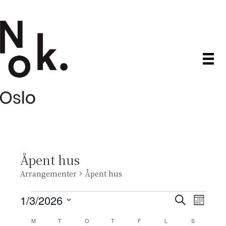
Åpent hus
Arrangementer
Åpent hus
Arrangementer
1/3/2026
A
A
S
M
ø
V
å
r
k
r
M
MANDAG
T
TIRSDAG
O
ONSDAG
T
TORSDAG
F
FREDAG
L
LØRDAG
S
SØNDAG
n
e