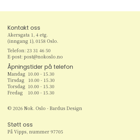
r
A
e
e
e
e
e
e
e
t
t
t
t
t
t
t
N
r
r
r
r
r
r
r
S
e
e
e
e
e
e
e
r
a
r
r
r
r
r
r
r
e
Kontakt oss
r
v
Akersgata 1, 4 etg.
i
a
a
(inngang 1), 0158 Oslo.
g
Telefon: 23 31 46 50
r
n
E-post: post@nokoslo.no
a
c
Åpningstider på telefon
g
t
Mandag 10.00 - 15.30
h
i
Tirsdag 10.00 - 15.30
e
Torsdag 10.00 - 15.30
o
a
Fredag 10.00 - 15.30
m
n
n
e
© 2026 Nok. Oslo - Bardus Design
d
n
Støtt oss
V
På Vipps, nummer 97705
t