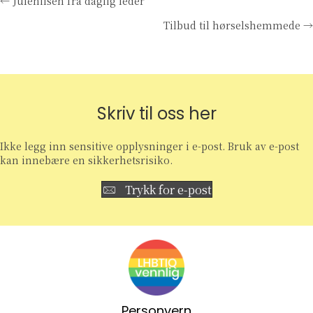
Posts
← Julehilsen fra daglig leder
Tilbud til hørselshemmede →
navigation
Skriv til oss her
Ikke legg inn sensitive opplysninger i e-post. Bruk av e-post
kan innebære en sikkerhetsrisiko.
Trykk for e-post
Personvern