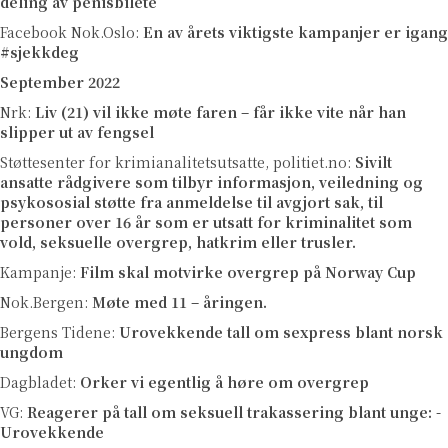
deling av penisbilete
Facebook Nok.Oslo:
En av årets viktigste kampanjer er igang
#
sjekkdeg
September 2022
Nrk:
Liv (21) vil ikke møte faren – får ikke vite når han
slipper ut av fengsel
Støttesenter for krimianalitetsutsatte, politiet.no:
Sivilt
ansatte rådgivere som tilbyr informasjon, veiledning og
psykososial støtte fra anmeldelse til avgjort sak, til
personer over 16 år som er utsatt for kriminalitet som
vold, seksuelle overgrep, hatkrim eller trusler.
Kampanje:
Film skal motvirke overgrep på Norway Cup
Nok.Bergen:
Møte med 11 – åringen.
Bergens Tidene:
Urovekkende tall om sexpress blant norsk
ungdom
Dagbladet:
Orker vi egentlig å høre om overgrep
VG:
Reagerer på tall om seksuell trakassering blant unge: -
Urovekkende