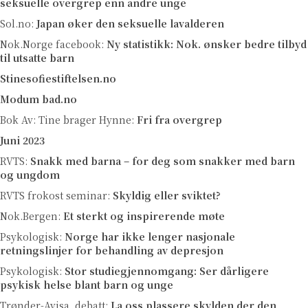
seksuelle overgrep enn andre unge
Sol.no:
Japan øker den seksuelle lavalderen
Nok.Norge facebook:
Ny statistikk: Nok. ønsker bedre tilbyd
til utsatte barn
Stinesofiestiftelsen.no
Modum bad.no
Bok Av: Tine brager Hynne:
Fri fra overgrep
Juni 2023
RVTS:
Snakk med barna – for deg som snakker med barn
og ungdom
RVTS frokost seminar:
Skyldig eller sviktet?
Nok.Bergen:
Et sterkt og inspirerende møte
Psykologisk:
Norge har ikke lenger nasjonale
retningslinjer for behandling av depresjon
Psykologisk:
Stor studiegjennomgang: Ser dårligere
psykisk helse blant barn og unge
Trønder-Avisa, debatt:
La oss plassere skylden der den