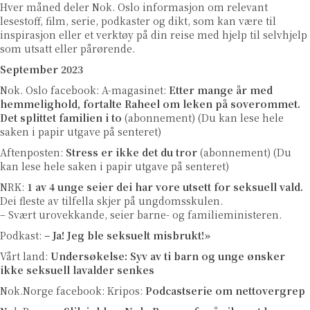
Hver måned deler Nok. Oslo informasjon om relevant
lesestoff, film, serie, podkaster og dikt, som kan være til
inspirasjon eller et verktøy på din reise med hjelp til selvhjelp
som utsatt eller pårørende.
September 2023
Nok. Oslo facebook: A-magasinet:
Etter mange år med
hemmelighold, fortalte Raheel om leken på soverommet.
Det splittet familien i to
(abonnement) (Du kan lese hele
saken i papir utgave på senteret)
Aftenposten:
Stress er ikke det du tror
(abonnement) (Du
kan lese hele saken i papir utgave på senteret)
NRK:
1 av 4 unge seier dei har vore utsett for seksuell vald.
Dei fleste av tilfella skjer på ungdomsskulen.
– Svært urovekkande, seier barne- og familieministeren.
Podkast:
– Ja! Jeg ble seksuelt misbrukt!»
Vårt land:
Undersøkelse: Syv av ti barn og unge ønsker
ikke seksuell lavalder senkes
Nok.Norge facebook: Kripos:
Podcastserie om nettovergrep