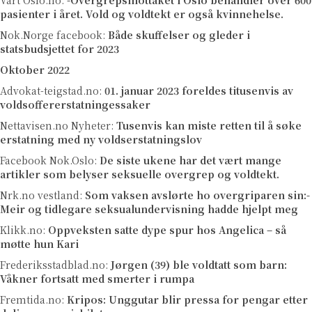
pasienter i året. Vold og voldtekt er også kvinnehelse.
Nok.Norge facebook:
Både skuffelser og gleder i
statsbudsjettet for 2023
Oktober 2022
Advokat-teigstad.no:
01. januar 2023 foreldes titusenvis av
voldsoffererstatningessaker
Nettavisen.no Nyheter:
Tusenvis kan miste retten til å søke
erstatning med ny voldserstatningslov
Facebook Nok.Oslo:
De siste ukene har det vært mange
artikler som belyser seksuelle overgrep og voldtekt.
Nrk.no vestland:
Som vaksen avslørte ho overgriparen sin:-
Meir og tidlegare seksualundervisning hadde hjelpt meg
Klikk.no:
Oppveksten satte dype spur hos Angelica – så
møtte hun Kari
Frederiksstadblad.no:
Jørgen (39) ble voldtatt som barn:
Våkner fortsatt med smerter i rumpa
Fremtida.no:
Kripos:
Unggutar blir pressa for pengar etter