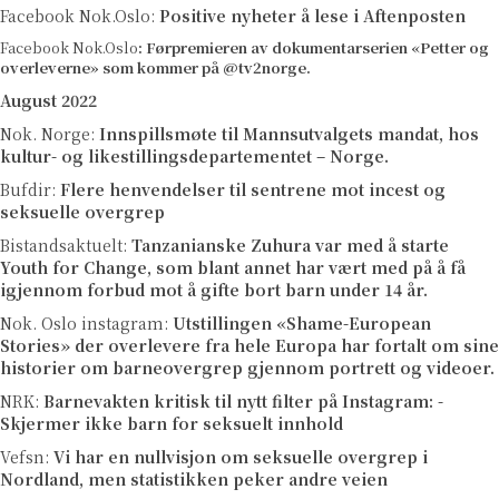
Facebook Nok.Oslo:
Positive nyheter å lese i Aftenposten
Facebook Nok.Oslo
:
Førpremieren av dokumentarserien «Petter og
overleverne» som kommer på @tv2norge.
August 2022
Nok. Norge:
Innspillsmøte til Mannsutvalgets mandat, hos
kultur- og likestillingsdepartementet – Norge.
Bufdir:
Flere henvendelser til sentrene mot incest og
seksuelle overgrep
Bistandsaktuelt:
Tanzanianske Zuhura var med å starte
Youth for Change, som blant annet har vært med på å få
igjennom forbud mot å gifte bort barn under 14 år.
Nok. Oslo instagram:
Utstillingen «Shame-European
Stories» der overlevere fra hele Europa har fortalt om sine
historier om barneovergrep gjennom portrett og videoer.
NRK:
Barnevakten kritisk til nytt filter på Instagram: -
Skjermer ikke barn for seksuelt innhold
Vefsn:
Vi har en nullvisjon om seksuelle overgrep i
Nordland, men statistikken peker andre veien