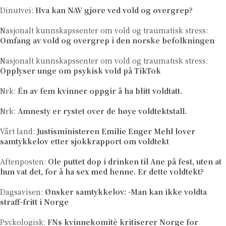
Dinutvei:
Hva kan NAV gjøre ved vold og overgrep?
Nasjonalt kunnskapssenter om vold og traumatisk stress:
Omfang av vold og overgrep i den norske befolkningen
Nasjonalt kunnskapssenter om vold og traumatisk stress:
Opplyser unge om psykisk vold på TikTok
Nrk:
Én av fem kvinner oppgir å ha blitt voldtatt
.
Nrk:
Amnesty er rystet over de høye voldtektstall
.
Vårt land:
Justisministeren Emilie Enger Mehl lover
samtykkelov etter sjokkrapport om voldtekt
Aftenposten:
Ole puttet dop i drinken til Ane på fest, uten at
hun vat det, for å ha sex med henne. Er dette voldtekt?
Dagsavisen:
Ønsker samtykkelov: -Man kan ikke voldta
straff-fritt i Norge
Psykologisk:
FNs kvinnekomitè kritiserer Norge for