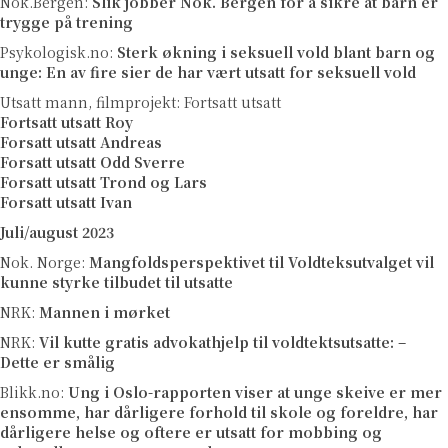
Nok.Bergen:
Slik jobber Nok. Bergen for å sikre at barn er
trygge på trening
Psykologisk.no:
Sterk økning i seksuell vold blant barn og
unge: En av fire sier de har vært utsatt for seksuell vold
Utsatt mann, filmprojekt: Fortsatt utsatt
Fortsatt utsatt Roy
Forsatt utsatt Andreas
Forsatt utsatt Odd Sverre
Forsatt utsatt Trond og Lars
Forsatt utsatt Ivan
Juli/august 2023
Nok. Norge:
Mangfoldsperspektivet til Voldteksutvalget vil
kunne styrke tilbudet til utsatte
NRK:
Mannen i mørket
NRK:
Vil kutte gratis advokathjelp til voldtektsutsatte: –
Dette er smålig
Blikk.no:
Ung i Oslo-rapporten viser at unge skeive er mer
ensomme, har dårligere forhold til skole og foreldre, har
dårligere helse og oftere er utsatt for mobbing og