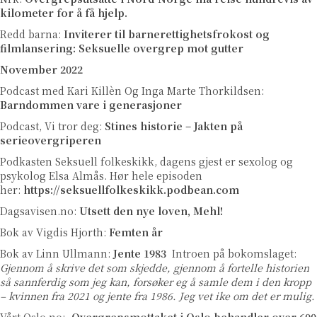
kilometer for å få hjelp.
Redd barna:
Inviterer til barnerettighetsfrokost og
filmlansering: Seksuelle overgrep mot gutter
November 2022
Podcast med Kari Killèn Og Inga Marte Thorkildsen:
Barndommen vare i generasjoner
Podcast, Vi tror deg:
Stines historie – Jakten på
serieovergriperen
Podkasten Seksuell folkeskikk, dagens gjest er sexolog og
psykolog Elsa Almås. Hør hele episoden
her:
https://seksuellfolkeskikk.podbean.com
Dagsavisen.no:
Utsett den nye loven, Mehl!
Bok av Vigdis Hjorth:
Femten år
Bok av Linn Ullmann:
Jente 1983
Introen på bokomslaget:
Gjennom å skrive det som skjedde, gjennom å fortelle historien
så sannferdig som jeg kan, forsøker eg å samle dem i den kropp
– kvinnen fra 2021 og jente fra 1986. Jeg vet ike om det er mulig.
Vårt Oslo.no:
-Overgrepsmottaket i Oslo behandler over 600