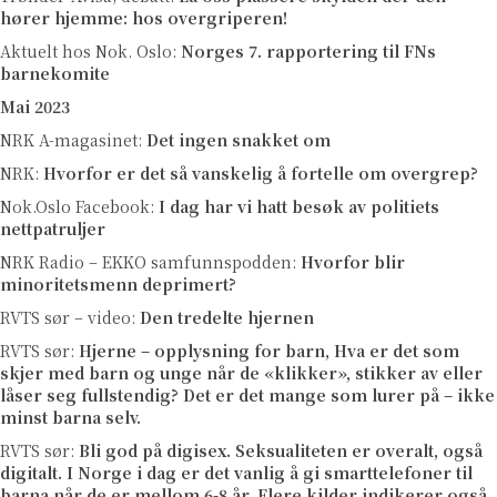
hører hjemme: hos overgriperen!
Aktuelt hos Nok. Oslo:
Norges 7. rapportering til FNs
barnekomite
Mai 2023
NRK A-magasinet:
Det ingen snakket om
NRK:
Hvorfor er det så vanskelig å fortelle om overgrep?
Nok.Oslo Facebook:
I dag har vi hatt besøk av politiets
nettpatruljer
NRK Radio – EKKO samfunnspodden:
Hvorfor blir
minoritetsmenn deprimert?
RVTS sør – video:
Den tredelte hjernen
RVTS sør:
Hjerne – opplysning for barn, Hva er det som
skjer med barn og unge når de «klikker», stikker av eller
låser seg fullstendig? Det er det mange som lurer på – ikke
minst barna selv.
RVTS sør:
Bli god på digisex. Seksualiteten er overalt, også
digitalt. I Norge i dag er det vanlig å gi smarttelefoner til
barna når de er mellom 6-8 år. Flere kilder indikerer også