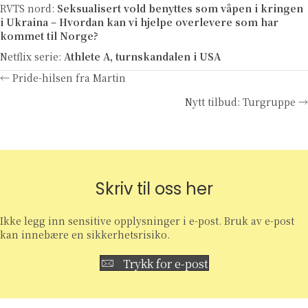
RVTS nord:
Seksualisert vold benyttes som våpen i kringen
i Ukraina – Hvordan kan vi hjelpe overlevere som har
kommet til Norge?
Netflix serie:
Athlete A, turnskandalen i USA
Posts
← Pride-hilsen fra Martin
Nytt tilbud: Turgruppe →
navigation
Skriv til oss her
Ikke legg inn sensitive opplysninger i e-post. Bruk av e-post
kan innebære en sikkerhetsrisiko.
Trykk for e-post