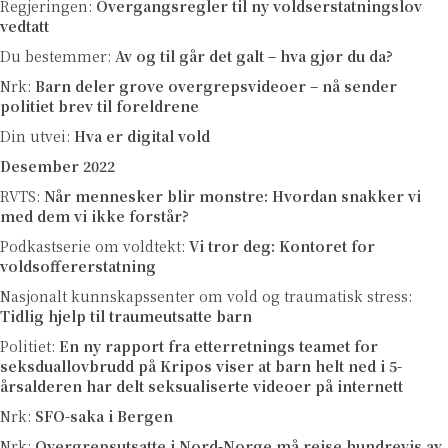
Regjeringen:
Overgangsregler til ny voldserstatningslov
vedtatt
Du bestemmer:
Av og til går det galt – hva gjør du da?
Nrk:
Barn deler grove overgrepsvideoer – nå sender
politiet brev til foreldrene
Din utvei:
Hva er digital vold
Desember 2022
RVTS:
Når mennesker blir monstre: Hvordan snakker vi
med dem vi ikke forstår?
Podkastserie om voldtekt:
Vi tror deg: Kontoret for
voldsoffererstatning
Nasjonalt kunnskapssenter om vold og traumatisk stress:
Tidlig hjelp til traumeutsatte barn
Politiet:
En ny rapport fra etterretnings teamet for
seksduallovbrudd på Kripos viser at barn helt ned i 5-
årsalderen har delt seksualiserte videoer på internett
Nrk:
SFO-saka i Bergen
Nrk:
Overgrepsutsatte i Nord-Norge må reise hundrevis av