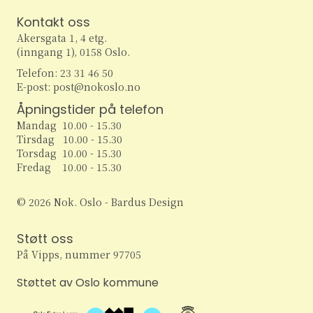
w
Kontakt oss
Akersgata 1, 4 etg.
s
(inngang 1), 0158 Oslo.
N
Telefon: 23 31 46 50
E-post: post@nokoslo.no
a
Åpningstider på telefon
Mandag 10.00 - 15.30
v
Tirsdag 10.00 - 15.30
Torsdag 10.00 - 15.30
i
Fredag 10.00 - 15.30
g
© 2026 Nok. Oslo - Bardus Design
a
Støtt oss
t
På Vipps, nummer 97705
i
Støttet av Oslo kommune