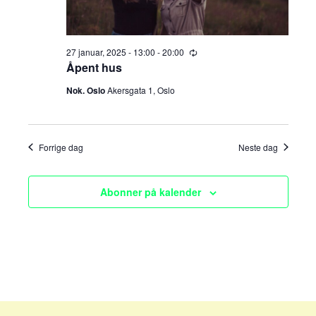
e
v
i
a
27 januar, 2025 - 13:00
-
20:00
R
g
r
e
Åpent hus
c
a
u
Nok. Oslo
Akersgata 1, Oslo
c
r
t
r
i
h
i
n
g
o
Forrige dag
Neste dag
a
n
n
Abonner på kalender
d
V
i
e