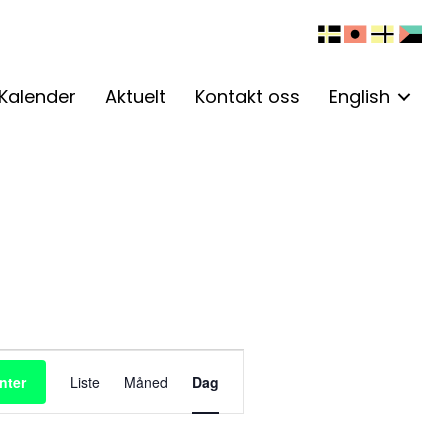
Kalender
Aktuelt
Kontakt oss
English
A
nter
Liste
Måned
Dag
r