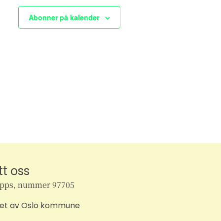
e
Abonner på kalender
w
s
N
a
v
i
g
tt oss
a
ipps, nummer 97705
t
tet av Oslo kommune
i