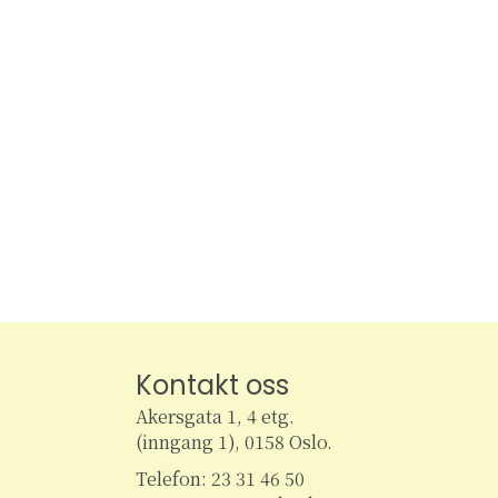
r
t
A
r
r
e
a
n
r
g
e
m
S
e
n
e
t
e
a
r
.
Kontakt oss
r
Akersgata 1, 4 etg.
(inngang 1), 0158 Oslo.
c
Telefon: 23 31 46 50