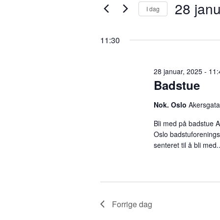
28 janu
28
v
I dag
r
i
V
n
e
januar,
a
11:30
n
l
s
g
2025
ø
n
d
28 januar, 2025 - 11
k
a
Badstue
e
t
g
o
o
Nok. Oslo
Akersgata
r
.
d
e
Bli med på badstue Am
.
Oslo badstuforenings 
S
senteret til å bli med
m
ø
k
e
e
t
t
Forrige dag
n
e