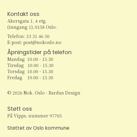
w
Kontakt oss
s
Akersgata 1, 4 etg.
(inngang 1), 0158 Oslo.
N
Telefon: 23 31 46 50
E-post: post@nokoslo.no
a
Åpningstider på telefon
v
Mandag 10.00 - 15.30
Tirsdag 10.00 - 15.30
i
Torsdag 10.00 - 15.30
Fredag 10.00 - 15.30
g
© 2026 Nok. Oslo - Bardus Design
a
Støtt oss
t
På Vipps, nummer 97705
i
Støttet av Oslo kommune