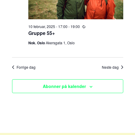
e
v
i
a
g
r
10 februar, 2025 - 17:00
-
19:00
R
e
Gruppe 55+
a
c
c
u
t
Nok. Oslo
Akersgata 1, Oslo
r
r
h
i
i
n
o
a
g
Forrige dag
Neste dag
n
n
Abonner på kalender
d
V
i
e