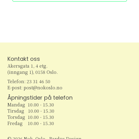
e
v
i
a
g
r
a
c
t
h
i
Kontakt oss
o
Akersgata 1, 4 etg.
a
(inngang 1), 0158 Oslo.
n
n
Telefon: 23 31 46 50
E-post: post@nokoslo.no
d
Åpningstider på telefon
Mandag 10.00 - 15.30
V
Tirsdag 10.00 - 15.30
Torsdag 10.00 - 15.30
i
Fredag 10.00 - 15.30
e
© 2026 Nok. Oslo - Bardus Design