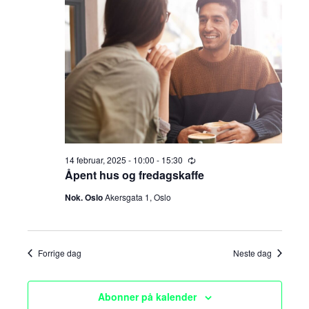
a
n
februar,
t
g
n
o
.
2025
e
g
m
e
e
m
n
t
e
V
14 februar, 2025 - 10:00
-
15:30
R
n
e
Åpent hus og fredagskaffe
i
c
u
t
Nok. Oslo
Akersgata 1, Oslo
e
r
r
e
w
i
n
s
g
Forrige dag
Neste dag
r
N
S
a
Abonner på kalender