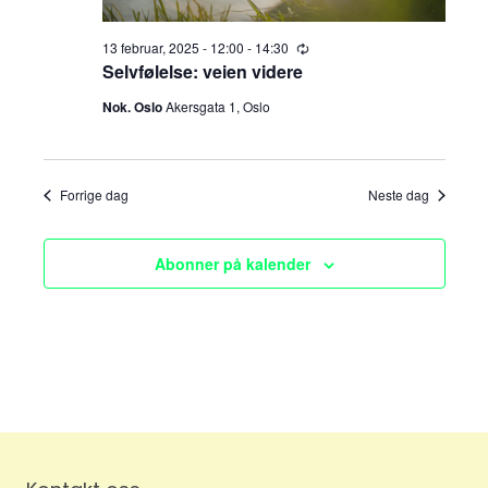
e
v
i
13 februar, 2025 - 12:00
-
14:30
a
R
e
Selvfølelse: veien videre
g
c
r
u
Nok. Oslo
Akersgata 1, Oslo
a
r
r
c
t
i
n
h
g
i
Forrige dag
Neste dag
o
a
n
Abonner på kalender
n
d
V
i
e