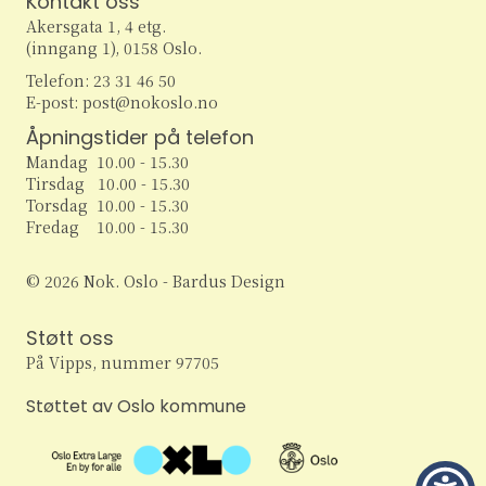
Kontakt oss
w
Akersgata 1, 4 etg.
(inngang 1), 0158 Oslo.
s
Telefon: 23 31 46 50
E-post: post@nokoslo.no
N
Åpningstider på telefon
a
Mandag 10.00 - 15.30
Tirsdag 10.00 - 15.30
v
Torsdag 10.00 - 15.30
Fredag 10.00 - 15.30
i
© 2026 Nok. Oslo - Bardus Design
g
Støtt oss
a
På Vipps, nummer 97705
t
Støttet av Oslo kommune
i