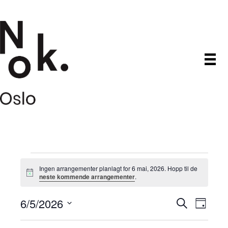
Arrangementer
Ingen arrangementer planlagt for 6 mai, 2026. Hopp til de
M
neste kommende arrangementer
.
den
e
r
6/5/2026
A
A
k
S
D
6
n
ø
V
a
a
r
k
r
d
g
e