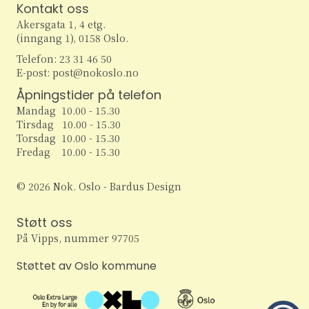
r
Kontakt oss
N
Akersgata 1, 4 etg.
S
(inngang 1), 0158 Oslo.
a
Telefon: 23 31 46 50
e
v
E-post: post@nokoslo.no
i
a
Åpningstider på telefon
g
Mandag 10.00 - 15.30
r
Tirsdag 10.00 - 15.30
a
Torsdag 10.00 - 15.30
c
Fredag 10.00 - 15.30
t
h
i
© 2026 Nok. Oslo - Bardus Design
o
a
Støtt oss
n
n
På Vipps, nummer 97705
d
Støttet av Oslo kommune
V