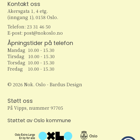
e
r
Kontakt oss
v
Akersgata 1, 4 etg.
i
a
a
(inngang 1), 0158 Oslo.
g
Telefon: 23 31 46 50
r
n
E-post: post@nokoslo.no
a
c
Åpningstider på telefon
g
t
Mandag 10.00 - 15.30
h
i
e
Tirsdag 10.00 - 15.30
Torsdag 10.00 - 15.30
o
a
m
Fredag 10.00 - 15.30
n
n
e
© 2026 Nok. Oslo - Bardus Design
d
n
Støtt oss
V
På Vipps, nummer 97705
t
i
Støttet av Oslo kommune
e
e
r