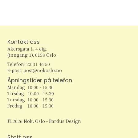
e
v
i
a
g
r
a
c
Kontakt oss
t
Akersgata 1, 4 etg.
h
i
(inngang 1), 0158 Oslo.
Telefon: 23 31 46 50
o
a
E-post: post@nokoslo.no
n
n
Åpningstider på telefon
Mandag 10.00 - 15.30
d
Tirsdag 10.00 - 15.30
Torsdag 10.00 - 15.30
V
Fredag 10.00 - 15.30
i
© 2026 Nok. Oslo - Bardus Design
e
Støtt oss