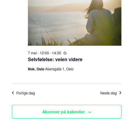
a
n
mai,
t
g
n
o
.
2026
e
g
m
e
e
m
n
7 mai - 12:00
-
14:30
R
t
e
Selvfølelse: veien videre
e
c
V
u
Nok. Oslo
Akersgata 1, Oslo
n
r
r
i
i
t
n
e
g
Forrige dag
Neste dag
e
w
s
r
Abonner på kalender
N
S
a