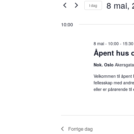
8 mai,
8
v
I dag
r
i
V
n
e
mai,
a
10:00
n
l
s
g
2026
ø
n
d
8 mai - 10:00
-
15:30
k
a
Åpent hus o
e
t
g
o
o
Nok. Oslo
Akersgata
r
.
d
e
Velkommen til åpent 
.
fellesskap med andre
S
eller er pårørende ti
m
ø
k
e
e
t
t
n
Forrige dag
e