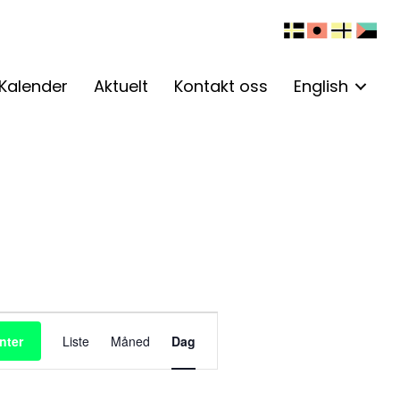
Kalender
Aktuelt
Kontakt oss
English
A
nter
Liste
Måned
Dag
r