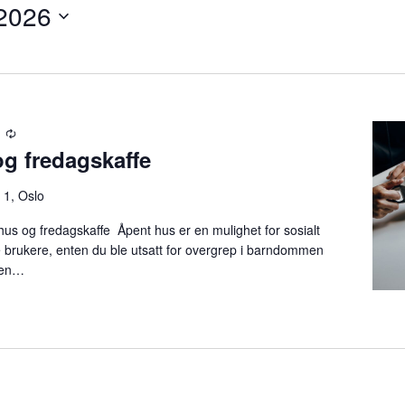
 2026
R
g fredagskaffe
e
c
u
 1, Oslo
r
hus og fredagskaffe Åpent hus er en mulighet for sosialt
r
 brukere, enten du ble utsatt for overgrep i barndommen
i
l en…
n
g